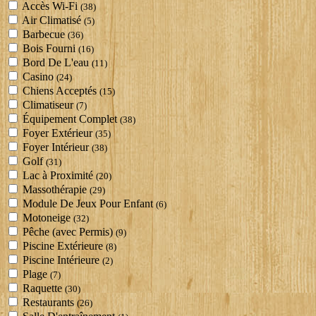
Accès Wi-Fi
(38)
Air Climatisé
(5)
Barbecue
(36)
Bois Fourni
(16)
Bord De L'eau
(11)
Casino
(24)
Chiens Acceptés
(15)
Climatiseur
(7)
Équipement Complet
(38)
Foyer Extérieur
(35)
Foyer Intérieur
(38)
Golf
(31)
Lac à Proximité
(20)
Massothérapie
(29)
Module De Jeux Pour Enfant
(6)
Motoneige
(32)
Pêche (avec Permis)
(9)
Piscine Extérieure
(8)
Piscine Intérieure
(2)
Plage
(7)
Raquette
(30)
Restaurants
(26)