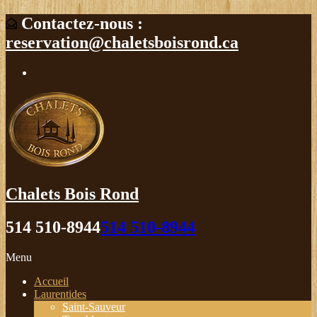
Contactez-nous :
reservation@chaletsboisrond.ca
Chalets Bois Rond
514 510-8944
514 510-8944
Menu
Accueil
Laurentides
Saint-Sauveur