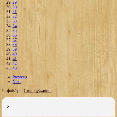
29
30
31
32
33
34
35
36
37
38
39
40
41
42
43
Previous
Next
Propulsé par
Groupe Exartum
×