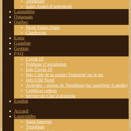
Tremblant
Saint-André-d’argenteuil
Lanaudière
Outaouais
Québec
Mont Sainte-Anne
Charlevoix
Estrie
Gaspésie
Gestion
FAQ
Covid-19
Politique d’annulation
Info Covid-19
Info Club de la pointe/ Fraternité sur le lac
Info Côté Nord
Activités – région de Tremblant (lac supérieur /Labelle)
Certificat cadeau
Service de Chef à domicile
English
Accueil
Laurentides
Saint-Sauveur
Tremblant