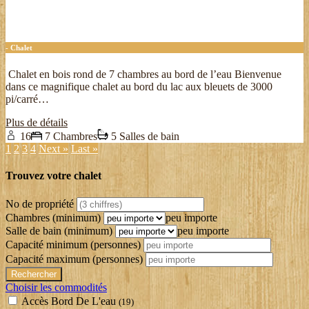
- Chalet
Chalet en bois rond de 7 chambres au bord de l’eau Bienvenue
dans ce magnifique chalet au bord du lac aux bleuets de 3000
pi/carré…
Plus de détails
16
7 Chambres
5 Salles de bain
1
2
3
4
Next »
Last »
Trouvez votre chalet
No de propriété
Chambres (minimum)
peu importe
Salle de bain (minimum)
peu importe
Capacité minimum
(personnes)
Capacité maximum
(personnes)
Choisir les commodités
Accès Bord De L'eau
(19)