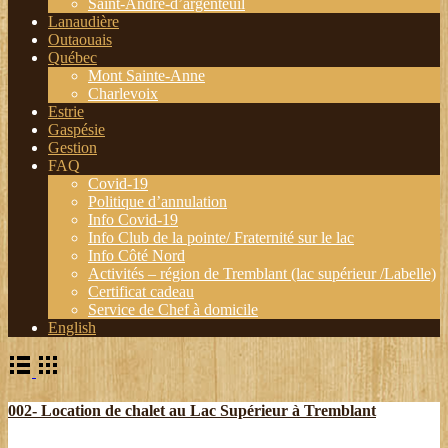
Saint-André-d’argenteuil
Lanaudière
Outaouais
Québec
Mont Sainte-Anne
Charlevoix
Estrie
Gaspésie
Gestion
FAQ
Covid-19
Politique d’annulation
Info Covid-19
Info Club de la pointe/ Fraternité sur le lac
Info Côté Nord
Activités – région de Tremblant (lac supérieur /Labelle)
Certificat cadeau
Service de Chef à domicile
English
002- Location de chalet au Lac Supérieur à Tremblant