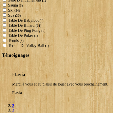
Salle D'entraînement
(1)
Sauna
(3)
Ski
(34)
Spa
(36)
Table De Babyfoot
(4)
Table De Billard
(24)
Table De Ping Pong
(1)
Table De Poker
(1)
Tennis
(6)
Terrain De Volley Ball
(1)
Témoignages
Flavia
Merci à vous et au plaisir de louer avec vous prochainement.
Flavia
1
2
3