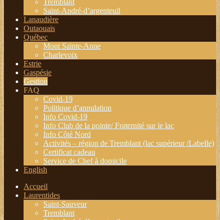
Tremblant
Saint-André-d’argenteuil
Lanaudière
Outaouais
Québec
Mont Sainte-Anne
Charlevoix
Estrie
Gaspésie
Gestion
FAQ
Covid-19
Politique d’annulation
Info Covid-19
Info Club de la pointe/ Fraternité sur le lac
Info Côté Nord
Activités – région de Tremblant (lac supérieur /Labelle)
Certificat cadeau
Service de Chef à domicile
English
Accueil
Laurentides
Saint-Sauveur
Tremblant