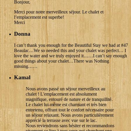
Bonjour,
Merci pour notre merveilleux séjour. Le chalet et
l’emplacement est superbe!
Merci
Donna
I can’t thank you enough for the Beautiful Stay we had at #47
Beaulac…We so needed this and your chalet was perfect… I
love the water and we truly enjoyed it……I can’t say enough
good things about your chalet…There was Nothing
missing……
Kamal
Nous avons passé un séjour merveilleux au
chalet ! L'emplacement est absolument
magnifique, entouré de nature et de tranquillité.
Le chalet lui-même est charmant et très bien
entretenu, offrant tout le confort nécessaire pour
un séjour relaxant. Nous avons particulièrement
apprécié la terrasse avec vue sur le lac.
Nous reviendrons sans hésiter et recommandons
vivement ce lieu à tous ceux qui cherchent une