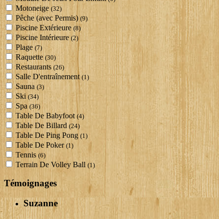
Motoneige
(32)
Pêche (avec Permis)
(9)
Piscine Extérieure
(8)
Piscine Intérieure
(2)
Plage
(7)
Raquette
(30)
Restaurants
(26)
Salle D'entraînement
(1)
Sauna
(3)
Ski
(34)
Spa
(36)
Table De Babyfoot
(4)
Table De Billard
(24)
Table De Ping Pong
(1)
Table De Poker
(1)
Tennis
(6)
Terrain De Volley Ball
(1)
Témoignages
Suzanne