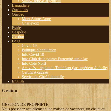
Saint-André-d’argenteuil
Lanaudière
Outaouais
Québec
Mont Sainte-Anne
Charlevoix
Estrie
Gaspésie
Gestion
FAQ
Covid-19
Politique d’annulation
Info Covid-19
Info Club de la pointe/ Fraternité sur le lac
Info Côté Nord
Activités – région de Tremblant (lac supérieur /Labelle)
Certificat cadeau
Service de Chef à domicile
English
Gestion
GESTION DE PROPRIÉTÉ:
Vous possédez actuellement une maison de vacances, un chalet ou