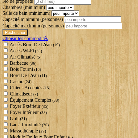
No de propriété
Chambres (minimum)
Salle de bain (minimum)
Capacité minimum
(personnes)
Capacité maximum
(personnes)
Choisir les commodités
Accès Bord De L'eau
(19)
Accès Wi-Fi
(38)
Air Climatisé
(5)
Barbecue
(36)
Bois Fourni
(16)
Bord De L'eau
(11)
Casino
(24)
Chiens Acceptés
(15)
Climatiseur
(7)
Équipement Complet
(38)
Foyer Extérieur
(35)
Foyer Intérieur
(38)
Golf
(31)
Lac à Proximité
(20)
Massothérapie
(29)
Module De Jeux Pour Enfant
(6)