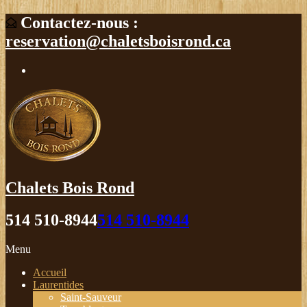
Contactez-nous :
reservation@chaletsboisrond.ca
Chalets Bois Rond
514 510-8944
514 510-8944
Menu
Accueil
Laurentides
Saint-Sauveur