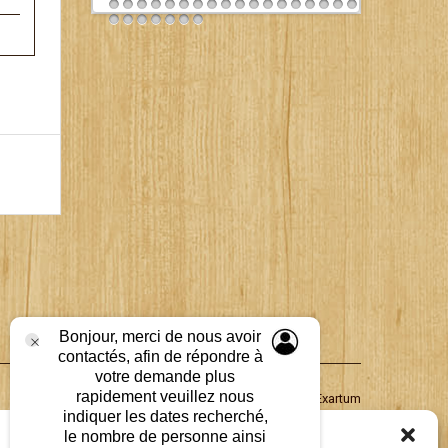
Next
Bonjour, merci de nous avoir
contactés, afin de répondre à
votre demande plus
rapidement veuillez nous
Propulsé par
Groupe Exartum
indiquer les dates recherché,
Gérer le consentement aux cookies
le nombre de personne ainsi