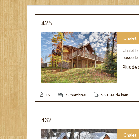
425
- Chalet
Chalet bo
possède 
Plus de 
16
7 Chambres
5 Salles de bain
432
- Chalet