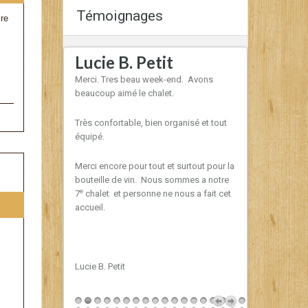
Témoignages
ire
Lucie B. Petit
Marlèn
e; au-delà de
Merci. Tres beau week-end. Avons
Nous avons a
 passé un
beaucoup aimé le chalet.
Tout était parf
 et agréables.
Merci beaucou
nous avoir fait
Très confortable, bien organisé et tout
ir même offert
équipé.
e vin. Nous
!
Merci encore pour tout et surtout pour la
bouteille de vin. Nous sommes a notre
e
7
chalet et personne ne nous a fait cet
accueil.
Lucie B. Petit