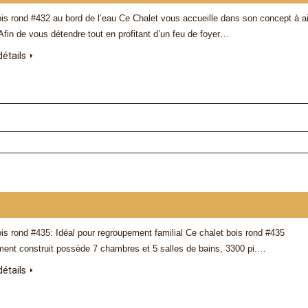
ois rond #432 au bord de l’eau Ce Chalet vous accueille dans son concept à a
Afin de vous détendre tout en profitant d’un feu de foyer…
détails
Jessina
Éliane
Bonjour,
Le chalet était impeccabl
nos attentes. Nous avons
séjour des plus reposants
Merci pour notre merveilleux séjour. Le
Nous vous remercions de 
chalet et l’emplacement est superbe!
confiance, et de nous avo
Merci
une délicieuse bouteille d
allons revenir, c'est certain
is rond #435: Idéal pour regroupement familial Ce chalet bois rond #435
ment construit possède 7 chambres et 5 salles de bains, 3300 pi.…
détails