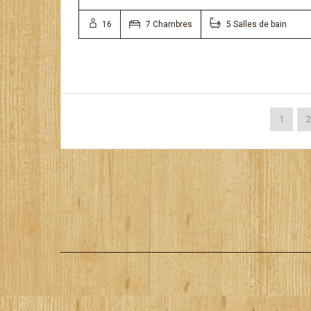
16
7 Chambres
5 Salles de bain
1
2