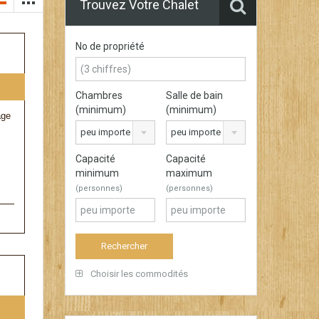
Trouvez Votre Chalet
No de propriété
Chambres
Salle de bain
(minimum)
(minimum)
age
peu importe
peu importe
Capacité
Capacité
minimum
maximum
(personnes)
(personnes)
Choisir les commodités