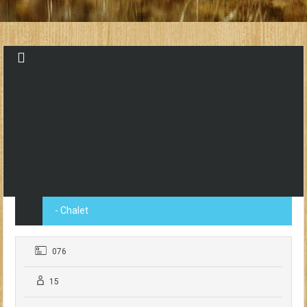
- Chalet
076
15